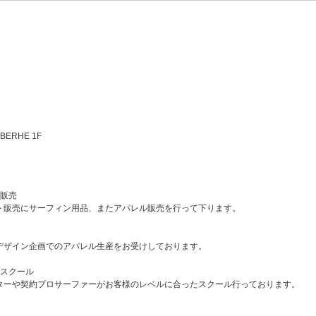
ERHE 1F
の販売
販売にサーフィン用品、またアパレル販売を行って下ります。
ザイン企画でのアパレル生産をお受けしております。
ドスクール
ーや契約プロサーファーがお客様のレベルに合ったスクール行っております。