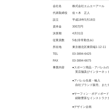
会社名
株式会社エムエーアール
代表取締役
佐々木 正人
設立
平成18年5月18日
資本金
300万円
決算期
4月31日
従業員数
5名(非常勤含み)
所在地
東京都北区東田端1-12-11 B
TEL
03-3894-6425
FAX
03-3894-6675
事業内容
●スポーツ用品・アパレル
実店舗及びインターネット
●アパレル生産・輸入
自社ブランド販売、またデ
●サーフィン・ボディボー
経験豊富なインストラクタ
●デザイン企画